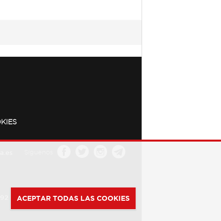
KIES
a.es
Síguenos
392
ACEPTAR TODAS LAS COOKIES