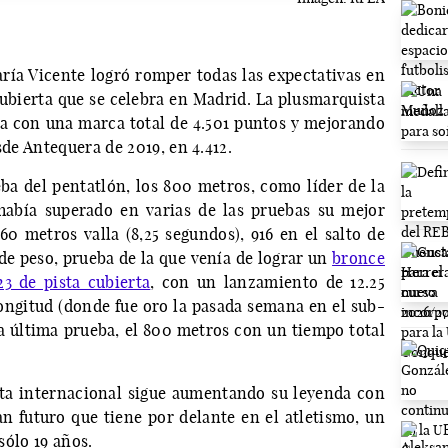
ría Vicente logró romper todas las expectativas en
bierta que se celebra en Madrid. La plusmarquista
 con una marca total de 4.501 puntos y mejorando
sde Antequera de 2019, en 4.412.
ba del pentatlón, los 800 metros, como líder de la
 había superado en varias de las pruebas su mejor
0 metros valla (8,25 segundos), 916 en el salto de
 de peso, prueba de la que venía de lograr un
bronce
3 de pista cubierta
, con un lanzamiento de 12.25
longitud (donde fue oro la pasada semana en el sub-
la última prueba, el 800 metros con un tiempo total
sta internacional sigue aumentando su leyenda con
an futuro que tiene por delante en el atletismo, un
 sólo 19 años.