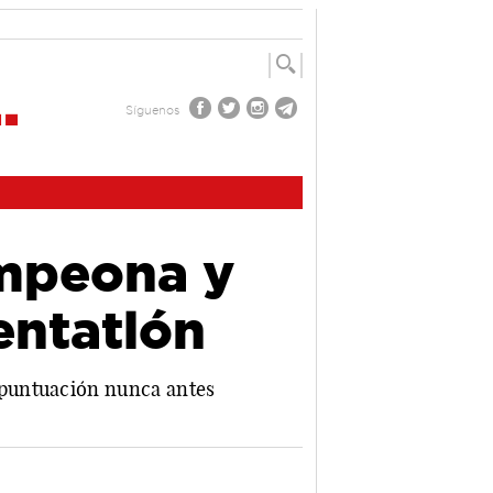
Síguenos
ampeona y
entatlón
 puntuación nunca antes