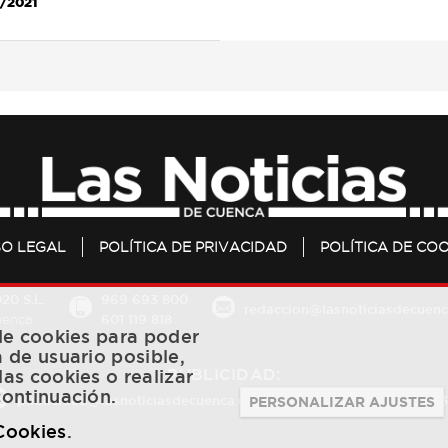
2/2021
SO LEGAL
POLÍTICA DE PRIVACIDAD
POLÍTICA DE COO
20 S.L.
969 693 800
redaccion@lasnoticiasdecuenc
601 119 818
Cuenca
 de cookies para poder
a de usuario posible,
PUBLICIDAD:
las cookies o realizar
continuación.
publicidad@lasnoticiasdecuenca.es
684 126 573
/
670 726 
PERSONALIZAR AJUSTES
 Cookies
.