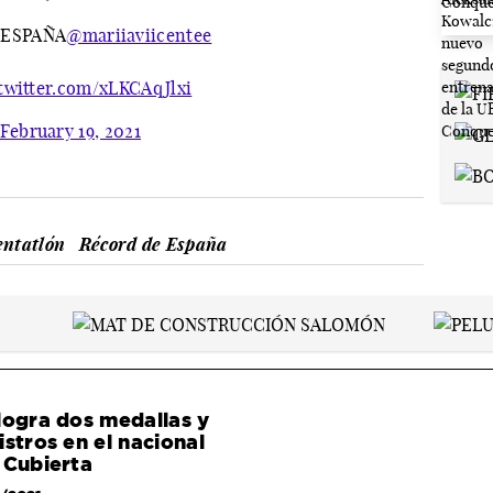
ESPAÑA
@mariiaviicentee
.twitter.com/xLKCAqJlxi
February 19, 2021
entatlón
Récord de España
logra dos medallas y
istros en el nacional
 Cubierta