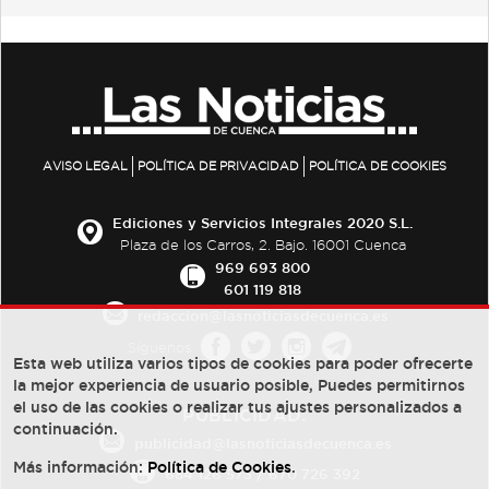
AVISO LEGAL
POLÍTICA DE PRIVACIDAD
POLÍTICA DE COOKIES
Ediciones y Servicios Integrales 2020 S.L.
Plaza de los Carros, 2. Bajo. 16001 Cuenca
969 693 800
601 119 818
redaccion@lasnoticiasdecuenca.es
Síguenos
Esta web utiliza varios tipos de cookies para poder ofrecerte
la mejor experiencia de usuario posible, Puedes permitirnos
el uso de las cookies o realizar tus ajustes personalizados a
PUBLICIDAD:
continuación.
publicidad@lasnoticiasdecuenca.es
Más información:
Política de Cookies
.
684 126 573
/
670 726 392