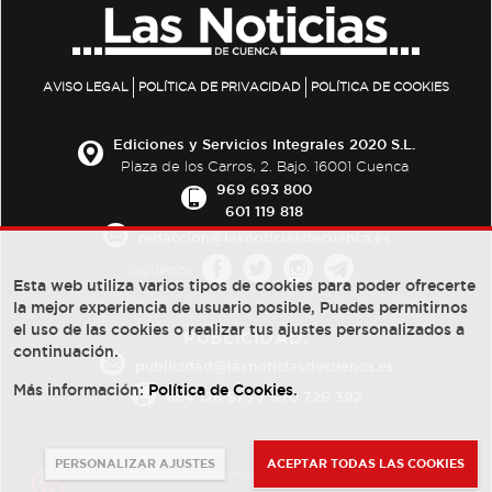
AVISO LEGAL
POLÍTICA DE PRIVACIDAD
POLÍTICA DE COOKIES
Ediciones y Servicios Integrales 2020 S.L.
Plaza de los Carros, 2. Bajo. 16001 Cuenca
969 693 800
601 119 818
redaccion@lasnoticiasdecuenca.es
Síguenos
Esta web utiliza varios tipos de cookies para poder ofrecerte
la mejor experiencia de usuario posible, Puedes permitirnos
el uso de las cookies o realizar tus ajustes personalizados a
PUBLICIDAD:
continuación.
publicidad@lasnoticiasdecuenca.es
Más información:
Política de Cookies
.
684 126 573
/
670 726 392
PERSONALIZAR AJUSTES
ACEPTAR TODAS LAS COOKIES
© Copyright 2013 -
2022
| Ediciones y Servicios Integrales 2020 S.L.