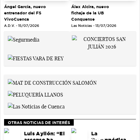
Ángel García, nuevo
Álex Alcira, nuevo
entrenador del FS
fichaje de la UB
VivoCuenca
Conquense
A.D.V. - 15/07/2026
Las Noticias - 13/07/2026
OTRAS NOTICIAS DE INTERÉS
Luis Ayllón: “El
La
ascenso ha
Balompédica