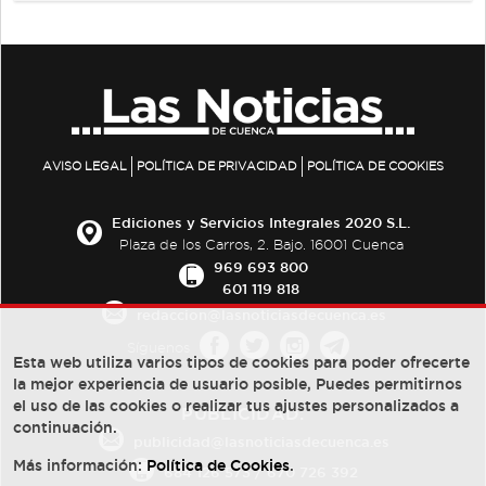
AVISO LEGAL
POLÍTICA DE PRIVACIDAD
POLÍTICA DE COOKIES
Ediciones y Servicios Integrales 2020 S.L.
Plaza de los Carros, 2. Bajo. 16001 Cuenca
969 693 800
601 119 818
redaccion@lasnoticiasdecuenca.es
Síguenos
Esta web utiliza varios tipos de cookies para poder ofrecerte
la mejor experiencia de usuario posible, Puedes permitirnos
el uso de las cookies o realizar tus ajustes personalizados a
PUBLICIDAD:
continuación.
publicidad@lasnoticiasdecuenca.es
Más información:
Política de Cookies
.
684 126 573
/
670 726 392