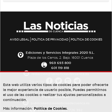
AVISO LEGAL
POLÍTICA DE PRIVACIDAD
POLÍTICA DE COOKIES
Ediciones y Servicios Integrales 2020 S.L.
Plaza de los Carros, 2. Bajo. 16001 Cuenca
969 693 800
601 119 818
redaccion@lasnoticiasdecuenca.es
Síguenos
Esta web utiliza varios tipos de cookies para poder ofrecerte
la mejor experiencia de usuario posible, Puedes permitirnos
el uso de las cookies o realizar tus ajustes personalizados a
PUBLICIDAD:
continuación.
publicidad@lasnoticiasdecuenca.es
Más información:
Política de Cookies
.
684 126 573
/
670 726 392