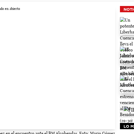
NOTI
LO M
pez en el encuentro ante el BM Alcobendas. Foto: Mario Gómez