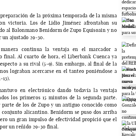
 preparación de la próxima temporada de la misma
con victoria. Los de Lidio Jiménez afrontaban su
ndo al Balonmano Benidorm de Zupo Equisoain y no
r un ajustado 29-30.
manera continua la ventaja en el marcador a
final. Al cuarto de hora, el Liberbank Cuenca ya
specto a su rival (5-9). Sin embargo, al final de la
inos lograban acercarse en el tanteo poniéndose a
-13).
mantuvo en electrónico dando todavía la ventaja
ados los primeros 15 minutos de la segunda parte.
r parte de los de Zupo y un antiguo conocido como
 conjunto alicantino. Benidorm se puso dos arriba
 pero un gran impulso de efectividad propició que el
por un reñido 29-30 final.