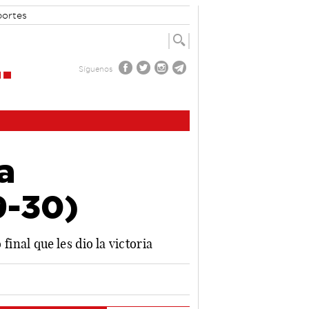
portes
Síguenos
a
9-30)
nal que les dio la victoria