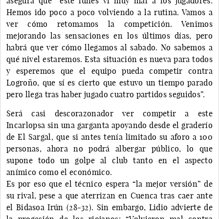
asegura que “este lunes vi muy mal a los jugadores.
Hemos ido poco a poco volviendo a la rutina. Vamos a
ver cómo retomamos la competición. Venimos
mejorando las sensaciones en los últimos días, pero
habrá que ver cómo llegamos al sabado. No sabemos a
qué nivel estaremos. Esta situación es nueva para todos
y esperemos que el equipo pueda competir contra
Logroño, que sí es cierto que estuvo un tiempo parado
pero llega tras haber jugado cuatro partidos seguidos”.
Será casi descorazonador ver competir a este
Incarlopsa sin una garganta apoyando desde el graderío
de El Sargal, que si antes tenía limitado su aforo a 100
personas, ahora no podrá albergar público, lo que
supone todo un golpe al club tanto en el aspecto
anímico como el económico.
Es por eso que el técnico espera “la mejor versión” de
su rival, pese a que aterrizan en Cuenca tras caer ante
el Bidasoa Irún (28-32). Sin embargo, Lidio advierte de
la progesión de los riojanos: “Volvieron mal contra