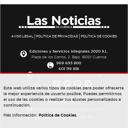
AVISO LEGAL
POLÍTICA DE PRIVACIDAD
POLÍTICA DE COOKIES
Ediciones y Servicios Integrales 2020 S.L.
Plaza de los Carros, 2. Bajo. 16001 Cuenca
969 693 800
601 119 818
redaccion@lasnoticiasdecuenca.es
Síguenos
Esta web utiliza varios tipos de cookies para poder ofrecerte
la mejor experiencia de usuario posible, Puedes permitirnos
el uso de las cookies o realizar tus ajustes personalizados a
PUBLICIDAD:
continuación.
publicidad@lasnoticiasdecuenca.es
Más información:
Política de Cookies
.
684 126 573
/
670 726 392