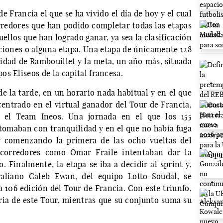
 Francia el que se ha vivido el día de hoy y el cual
redores que han podido completar todas las etapas
ellos que han logrado ganar, ya sea la clasificación
caciones o alguna etapa. Una etapa de únicamente 128
lidad de Rambouillet y la meta, un año más, situada
s Eliseos de la capital francesa.
de la tarde, en un horario nada habitual y en el que
centrado en el virtual ganador del Tour de Francia,
 el Team Ineos. Una jornada en el que los 155
 tomaban con tranquilidad y en el que no había fuga
 y comenzando la primera de las ocho vueltas del
s corredores como Omar Fraile intentaban dar la
 Finalmente, la etapa se iba a decidir al sprint y,
raliano Caleb Ewan, del equipo Lotto-Soudal, se
a 106 edición del Tour de Francia. Con este triunfo,
oria de este Tour, mientras que su conjunto suma su