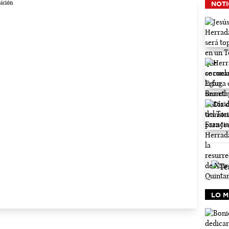
NOTI
LO M