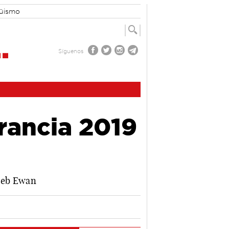
güismo
Síguenos
rancia 2019
aleb Ewan