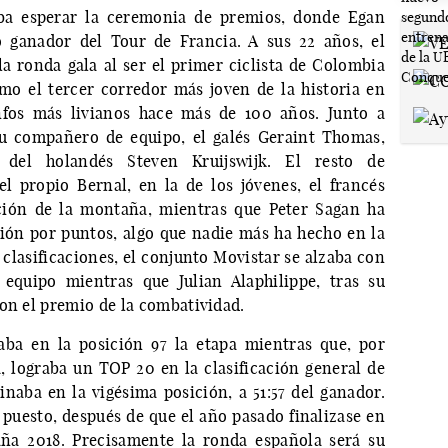
daba esperar la ceremonia de premios, donde Egan
 ganador del Tour de Francia. A sus 22 años, el
la ronda gala al ser el primer ciclista de Colombia
mo el tercer corredor más joven de la historia en
unfos más livianos hace más de 100 años. Junto a
su compañero de equipo, el galés Geraint Thomas,
del holandés Steven Kruijswijk. El resto de
el propio Bernal, en la de los jóvenes, el francés
ación de la montaña, mientras que Peter Sagan ha
ción por puntos, algo que nadie más ha hecho en la
 clasificaciones, el conjunto Movistar se alzaba con
r equipo mientras que Julian Alaphilippe, tras su
con el premio de la combatividad.
zaba en la posición 97 la etapa mientras que, por
, lograba un TOP 20 en la clasificación general de
naba en la vigésima posición, a 51:57 del ganador.
puesto, después de que el año pasado finalizase en
aña 2018. Precisamente la ronda española será su