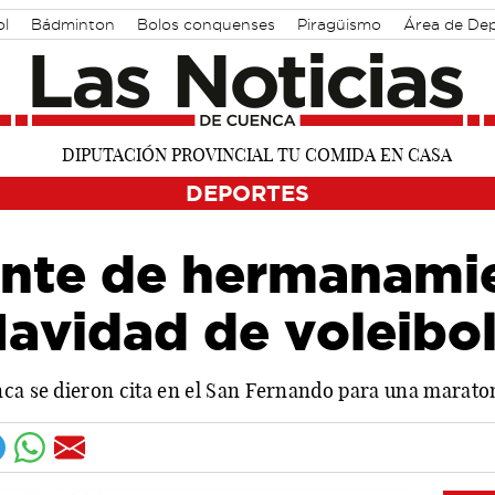
ol
Bádminton
Bolos conquenses
Piragüismo
Área de De
DEPORTES
nte de hermanamie
avidad de voleibo
nca se dieron cita en el San Fernando para una maraton