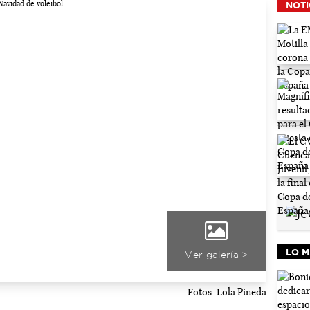
NOTI
LO M
Ver galería >
Fotos: Lola Pineda