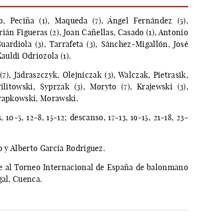
, Peciña (1), Maqueda (7), Ángel Fernández (5),
rián Figueras (2), Joan Cañellas, Casado (1), Antonio
Guardiola (3), Tarrafeta (3), Sánchez-Migallón, José
uldi Odriozola (1).
7), Jädraszczyk, Olejniczak (3), Walczak, Pietrasik,
itowski, Syprzak (3), Moryto (7), Krajewski (3),
hrapkowski, Morawski.
 10-5, 12-8, 15-12; descanso, 17-13, 19-15, 21-18, 23-
o y Alberto García Rodríguez.
te al Torneo Internacional de España de balonmano
gal, Cuenca.