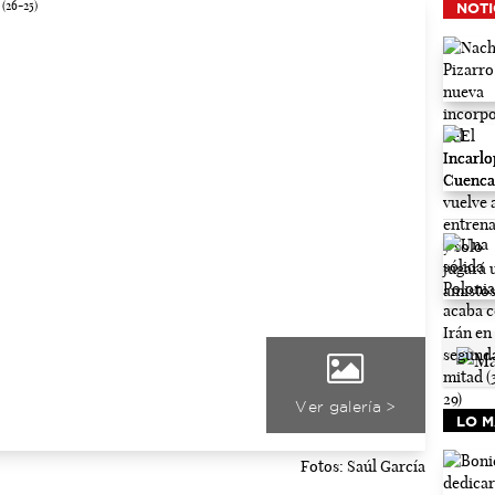
NOTI
Ver galería >
LO M
Fotos: Saúl García