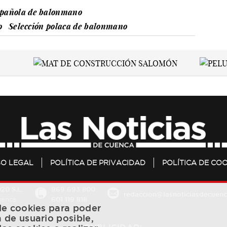
spañola de balonmano
o
Selección polaca de balonmano
SO LEGAL
POLÍTICA DE PRIVACIDAD
POLÍTICA DE COO
20 S.L.
969 693 800
redaccion@lasnoticiasdecuenc
601 119 818
Cuenca
 de cookies para poder
a de usuario posible,
PUBLICIDAD: