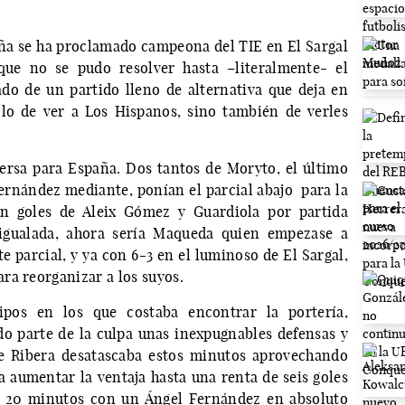
ña se ha proclamado campeona del TIE en El Sargal
que no se pudo resolver hasta –literalmente- el
ado de un partido lleno de alternativa que deja en
lo de ver a Los Hispanos, sino también de verles
rsa para España. Dos tantos de Moryto, el último
Fernández mediante, ponían el parcial abajo para la
n goles de Aleix Gómez y Guardiola por partida
gualada, ahora sería Maqueda quien empezase a
te parcial, y ya con 6-3 en el luminoso de El Sargal,
ra reorganizar a los suyos.
ipos en los que costaba encontrar la portería,
do parte de la culpa unas inexpugnables defensas y
e Ribera desatascaba estos minutos aprovechando
a aumentar la ventaja hasta una renta de seis goles
s 20 minutos con un Ángel Fernández en absoluto