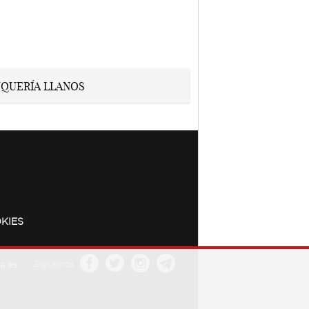
KIES
a.es
Síguenos