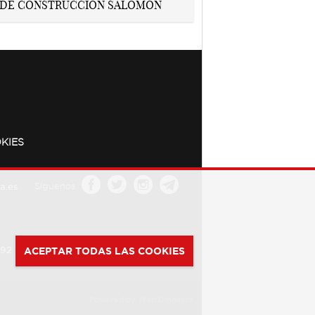
KIES
a.es
Síguenos
392
ACEPTAR TODAS LAS COOKIES
Powered by
Web Dinámica