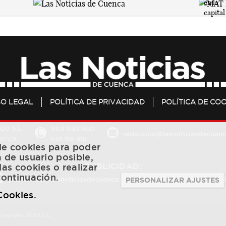
SO LEGAL
POLÍTICA DE PRIVACIDAD
POLÍTICA DE COO
20 S.L.
969 693 800
redaccion@lasnoticiasdecuenc
601 119 818
Cuenca
 de cookies para poder
a de usuario posible,
PUBLICIDAD:
las cookies o realizar
continuación.
publicidad@lasnoticiasdecuenca.es
684 126 573
/
670 726 
PERSONALIZAR AJUSTES
 Cookies
.
ntegrales 2020 S.L.