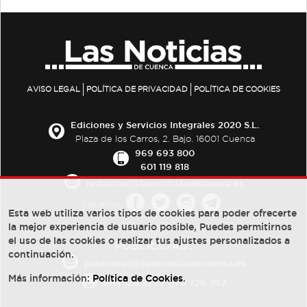
AVISO LEGAL
POLÍTICA DE PRIVACIDAD
POLÍTICA DE COOKIES
Ediciones y Servicios Integrales 2020 S.L.
Plaza de los Carros, 2. Bajo. 16001 Cuenca
969 693 800
601 119 818
redaccion@lasnoticiasdecuenca.es
Síguenos
Esta web utiliza varios tipos de cookies para poder ofrecerte
la mejor experiencia de usuario posible, Puedes permitirnos
el uso de las cookies o realizar tus ajustes personalizados a
PUBLICIDAD:
continuación.
publicidad@lasnoticiasdecuenca.es
Más información:
Política de Cookies
.
684 126 573
/
670 726 392