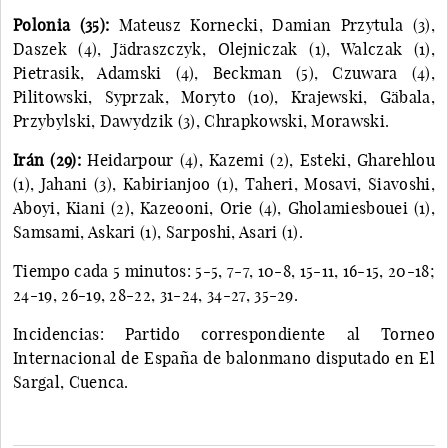
Polonia (35):
Mateusz Kornecki, Damian Przytula (3),
Daszek (4), Jädraszczyk, Olejniczak (1), Walczak (1),
Pietrasik, Adamski (4), Beckman (5), Czuwara (4),
Pilitowski, Syprzak, Moryto (10), Krajewski, Gäbala,
Przybylski, Dawydzik (3), Chrapkowski, Morawski.
Irán (29):
Heidarpour (4), Kazemi (2), Esteki, Gharehlou
(1), Jahani (3), Kabirianjoo (1), Taheri, Mosavi, Siavoshi,
Aboyi, Kiani (2), Kazeooni, Orie (4), Gholamiesbouei (1),
Samsami, Askari (1), Sarposhi, Asari (1).
Tiempo cada 5 minutos: 5-5, 7-7, 10-8, 15-11, 16-15, 20-18;
24-19, 26-19, 28-22, 31-24, 34-27, 35-29.
Incidencias: Partido correspondiente al Torneo
Internacional de España de balonmano disputado en El
Sargal, Cuenca.