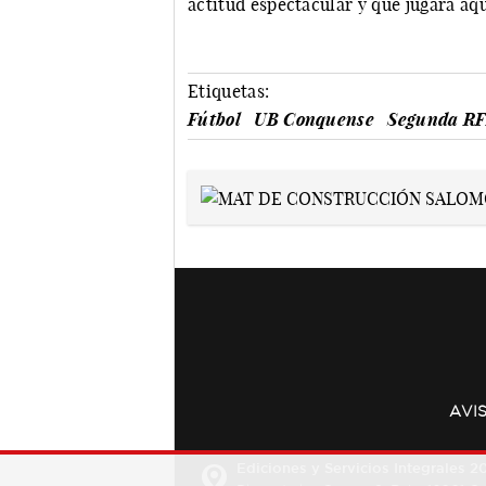
actitud espectacular y que jugará aqu
Etiquetas:
Fútbol
UB Conquense
Segunda R
AVI
Ediciones y Servicios Integrales 20