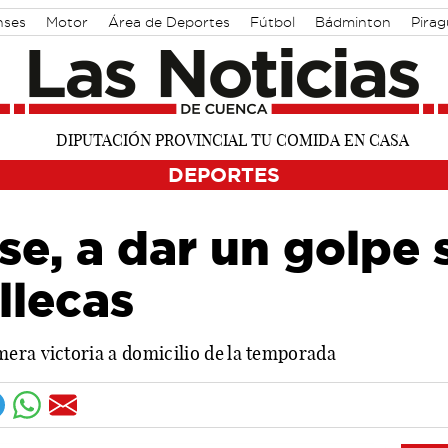
nses
Motor
Área de Deportes
Fútbol
Bádminton
Pira
DEPORTES
e, a dar un golpe 
llecas
era victoria a domicilio de la temporada