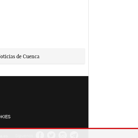
KIES
a.es
Síguenos