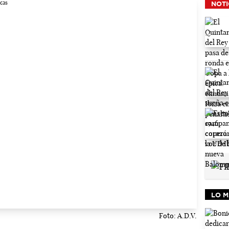
NOTI
LO M
Foto: A.D.V.