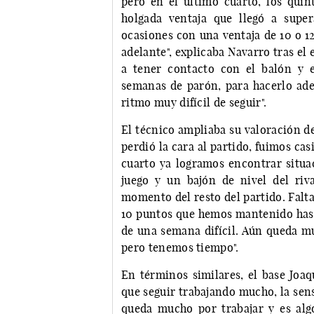
pero en el último cuarto, los qui
holgada ventaja que llegó a super
ocasiones con una ventaja de 10 o 1
adelante", explicaba Navarro tras el
a tener contacto con el balón y 
semanas de parón, para hacerlo ad
ritmo muy difícil de seguir".
El técnico ampliaba su valoración de
perdió la cara al partido, fuimos ca
cuarto ya logramos encontrar situac
juego y un bajón de nivel del ri
momento del resto del partido. Falt
10 puntos que hemos mantenido hasta
de una semana difícil. Aún queda mu
pero tenemos tiempo".
En términos similares, el base Joaq
que seguir trabajando mucho, la sen
queda mucho por trabajar y es algo