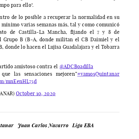
po para ello".
ntro de lo posible a recuperar la normalidad en su
o mínimo varias semanas más, tal y como comunicó
esto de Castilla-La Mancha, fijando el 7 y 8 de
l Grupo B (B-A, donde militan el CB Daimiel y el
B, donde lo hacen el Lujisa Guadalajara y el Tobarra
artido amistoso contra el
@ADCBoadilla
 que las sensaciones mejoren”
#vamosQuintanar
com/mnEenHL75d
TANAR)
October 10, 2020
ntanar
Juan Carlos Navarro
Liga EBA