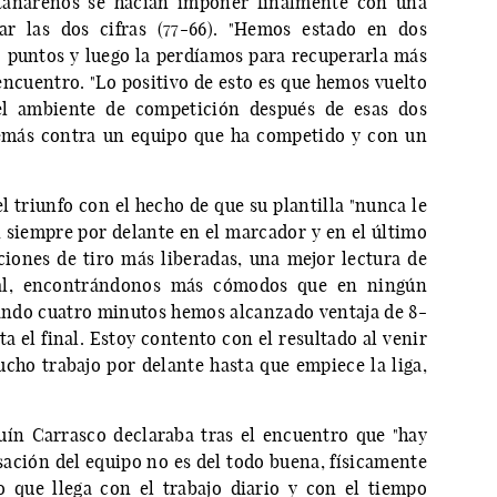
ntanareños se hacían imponer finalmente con una
ar las dos cifras (77-66). "Hemos estado en dos
2 puntos y luego la perdíamos para recuperarla más
 encuentro. "Lo positivo de esto es que hemos vuelto
el ambiente de competición después de esas dos
emás contra un equipo que ha competido y con un
l triunfo con el hecho de que su plantilla "nunca le
si siempre por delante en el marcador y en el último
iones de tiro más liberadas, una mejor lectura de
val, encontrándonos más cómodos que en ningún
ando cuatro minutos hemos alcanzado ventaja de 8-
 el final. Estoy contento con el resultado al venir
cho trabajo por delante hasta que empiece la liga,
uín Carrasco declaraba tras el encuentro que "hay
sación del equipo no es del todo buena, físicamente
 que llega con el trabajo diario y con el tiempo