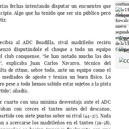
arias fechas intentando disputar un encuentro que
cipio. Algo que ha tenido que ser sin público pero
ir.
ecibía al ADC Boadilla, rival madrileño recién
enzó disputándole el choque a todo un equipo
el club conquense. "Se han notado mucho las dos
, explicaba Juan Carlos Navarro, técnico del
alta de ritmo, sobre todo, ante un equipo como el
e mediados de agosto y tenían un buen físico. Lo
o pese a todo hemos sabido estar sujetos a la pista
tido", añadía.
er cuarto con una mínima desventaja ante el ADC
lvaban con creces el tanteo antes del descanso,
rtido con siete puntos sobre su rival (44-37). Nada
an a acercarse los madrileños en el tanteo (59-58),