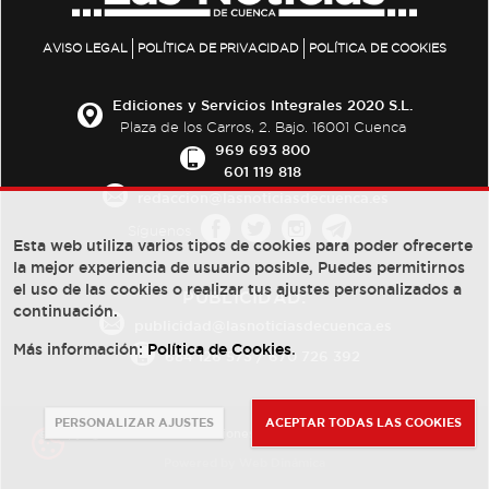
AVISO LEGAL
POLÍTICA DE PRIVACIDAD
POLÍTICA DE COOKIES
Ediciones y Servicios Integrales 2020 S.L.
Plaza de los Carros, 2. Bajo. 16001 Cuenca
969 693 800
601 119 818
redaccion@lasnoticiasdecuenca.es
Síguenos
Esta web utiliza varios tipos de cookies para poder ofrecerte
la mejor experiencia de usuario posible, Puedes permitirnos
el uso de las cookies o realizar tus ajustes personalizados a
PUBLICIDAD:
continuación.
publicidad@lasnoticiasdecuenca.es
Más información:
Política de Cookies
.
684 126 573
/
670 726 392
PERSONALIZAR AJUSTES
ACEPTAR TODAS LAS COOKIES
© Copyright 2013 -
2022
| Ediciones y Servicios Integrales 2020 S.L.
Powered by
Web Dinámica