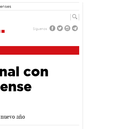
enses
Síguenos
onal con
uense
l nuevo año