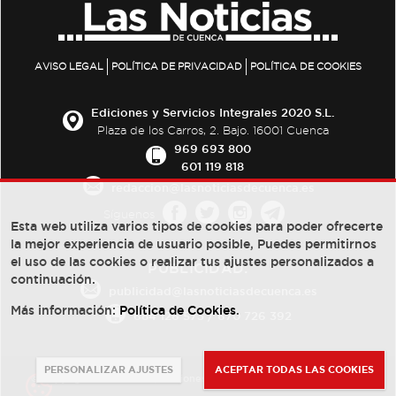
AVISO LEGAL
POLÍTICA DE PRIVACIDAD
POLÍTICA DE COOKIES
Ediciones y Servicios Integrales 2020 S.L.
Plaza de los Carros, 2. Bajo. 16001 Cuenca
969 693 800
601 119 818
redaccion@lasnoticiasdecuenca.es
Síguenos
Esta web utiliza varios tipos de cookies para poder ofrecerte
la mejor experiencia de usuario posible, Puedes permitirnos
el uso de las cookies o realizar tus ajustes personalizados a
PUBLICIDAD:
continuación.
publicidad@lasnoticiasdecuenca.es
Más información:
Política de Cookies
.
684 126 573
/
670 726 392
PERSONALIZAR AJUSTES
ACEPTAR TODAS LAS COOKIES
© Copyright 2013 -
2022
| Ediciones y Servicios Integrales 2020 S.L.