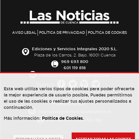
AVISO LEGAL
POLÍTICA DE PRIVACIDAD
POLÍTICA DE COOKIES
Ediciones y Servicios Integrales 2020 S.L.
Plaza de los Carros, 2. Bajo. 16001 Cuenca
969 693 800
601 119 818
redaccion@lasnoticiasdecuenca.es
Síguenos
Esta web utiliza varios tipos de cookies para poder ofrecerte
la mejor experiencia de usuario posible, Puedes permitirnos
el uso de las cookies o realizar tus ajustes personalizados a
PUBLICIDAD:
continuación.
publicidad@lasnoticiasdecuenca.es
Más información:
Política de Cookies
.
684 126 573
/
670 726 392