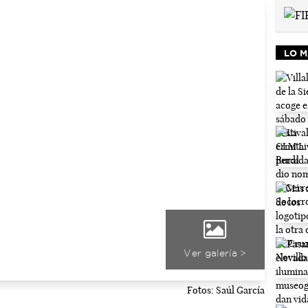
LO M
Ver galería >
Fotos: Saúl García