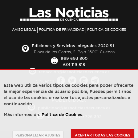
AVISO LEGAL
POLÍTICA DE PRIVACIDAD
POLÍTICA DE COOKIES
Ediciones y Servicios Integrales 2020 S.L.
Plaza de los Carros, 2. Bajo. 16001 Cuenca
969 693 800
601 119 818
redaccion@lasnoticiasdecuenca.es
Síguenos
Esta web utiliza varios tipos de cookies para poder ofrecerte
la mejor experiencia de usuario posible, Puedes permitirnos
el uso de las cookies o realizar tus ajustes personalizados a
PUBLICIDAD:
continuación.
publicidad@lasnoticiasdecuenca.es
Más información:
Política de Cookies
.
684 126 573
/
670 726 392
PERSONALIZAR AJUSTES
ACEPTAR TODAS LAS COOKIES