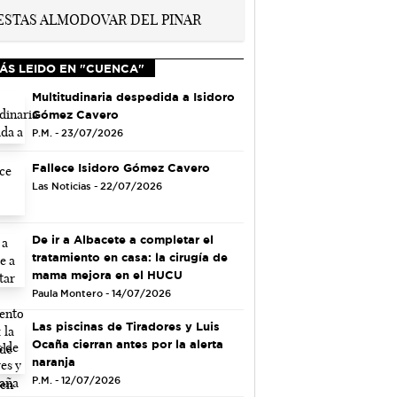
ÁS LEIDO EN "CUENCA"
Multitudinaria despedida a Isidoro
Gómez Cavero
P.M. - 23/07/2026
Fallece Isidoro Gómez Cavero
Las Noticias - 22/07/2026
De ir a Albacete a completar el
tratamiento en casa: la cirugía de
mama mejora en el HUCU
Paula Montero - 14/07/2026
Las piscinas de Tiradores y Luis
Ocaña cierran antes por la alerta
naranja
P.M. - 12/07/2026