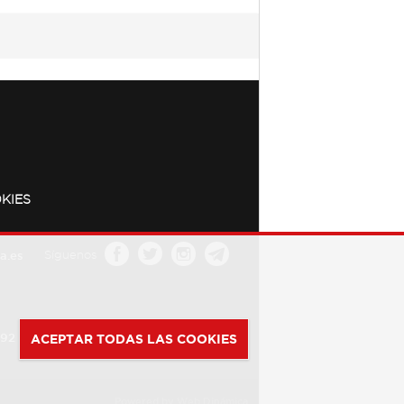
KIES
a.es
Síguenos
392
ACEPTAR TODAS LAS COOKIES
Powered by
Web Dinámica