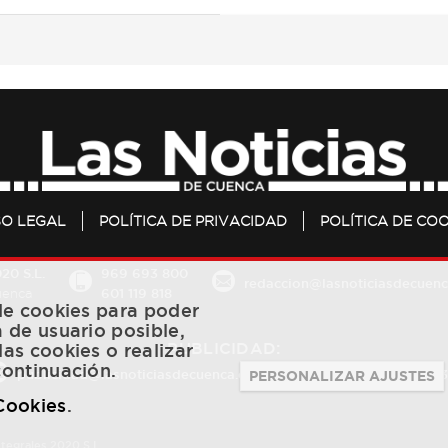
SO LEGAL
POLÍTICA DE PRIVACIDAD
POLÍTICA DE COO
20 S.L.
969 693 800
redaccion@lasnoticiasdecuenc
601 119 818
Cuenca
 de cookies para poder
a de usuario posible,
PUBLICIDAD:
las cookies o realizar
continuación.
publicidad@lasnoticiasdecuenca.es
684 126 573
/
670 726 
PERSONALIZAR AJUSTES
 Cookies
.
ntegrales 2020 S.L.