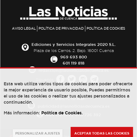
AVISO LEGAL
POLÍTICA DE PRIVACIDAD
POLÍTICA DE COOKIES
Ediciones y Servicios Integrales 2020 S.L.
Plaza de los Carros, 2. Bajo. 16001 Cuenca
969 693 800
601 119 818
redaccion@lasnoticiasdecuenca.es
Síguenos
Esta web utiliza varios tipos de cookies para poder ofrecerte
la mejor experiencia de usuario posible, Puedes permitirnos
el uso de las cookies o realizar tus ajustes personalizados a
PUBLICIDAD:
continuación.
publicidad@lasnoticiasdecuenca.es
Más información:
Política de Cookies
.
684 126 573
/
670 726 392
PERSONALIZAR AJUSTES
ACEPTAR TODAS LAS COOKIES
© Copyright 2013 -
2022
| Ediciones y Servicios Integrales 2020 S.L.