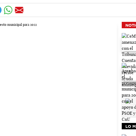
NOTI
LO M