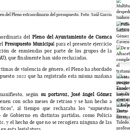
en del Pleno extraordinario del presupuesto. Foto: Saúl García
aordinaria del
Pleno del Ayuntamiento de Cuenca
del
Presupuesto Municipa
l para el presente ejercicio
ción de enmiendas por parte de los grupos de la
nU)
, que finalmente han sido rechazadas.
íctimas de violencia de género, el Pleno ha abordado
supuesto 2022 que ha registrado esta misma mañana
manifiesto, según
su portavoz, José ángel Gómez
vienen con ocho meses de retraso y se han hecho a
íticos”, al tiempo que rechazaba los “supuestos
o de Gobierno en distintas partidas, como Policía
tc. y el hecho de que no se recogiera ninguna de las
n esta legislatura.