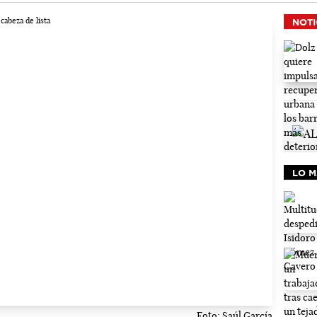
NOTI
LO M
Foto: Saúl García