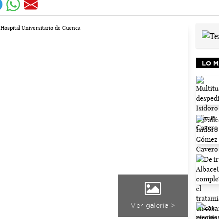
LO M
Ver galería >