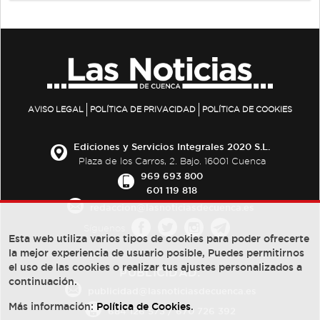
AVISO LEGAL
POLÍTICA DE PRIVACIDAD
POLÍTICA DE COOKIES
Ediciones y Servicios Integrales 2020 S.L.
Plaza de los Carros, 2. Bajo. 16001 Cuenca
969 693 800
601 119 818
redaccion@lasnoticiasdecuenca.es
Síguenos
Esta web utiliza varios tipos de cookies para poder ofrecerte
la mejor experiencia de usuario posible, Puedes permitirnos
el uso de las cookies o realizar tus ajustes personalizados a
PUBLICIDAD:
continuación.
publicidad@lasnoticiasdecuenca.es
Más información:
Política de Cookies
.
684 126 573
/
670 726 392