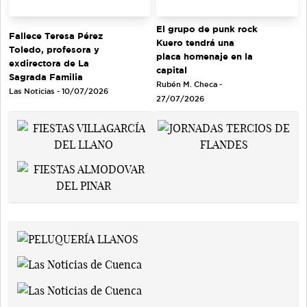
El grupo de punk rock
Fallece Teresa Pérez
Kuero tendrá una
Toledo, profesora y
placa homenaje en la
exdirectora de La
capital
Sagrada Familia
Rubén M. Checa -
Las Noticias - 10/07/2026
27/07/2026