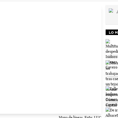
LO M
Mapa de líneas. Foto: LUC