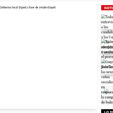
NOTI
LO M