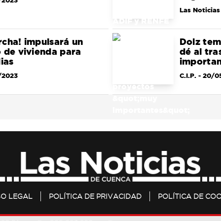
/2023
Las Noticias
cha! impulsará un
Dolz tem
 de vivienda para
dé al tr
ias
importan
/2023
C.I.P.
- 20/0
SO LEGAL
POLÍTICA DE PRIVACIDAD
POLÍTICA DE COO