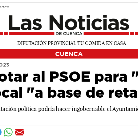
uenca
CUENCA
023
otar al PSOE para "
cal "a base de reta
ación política podría hacer ingobernable el Ayuntamie