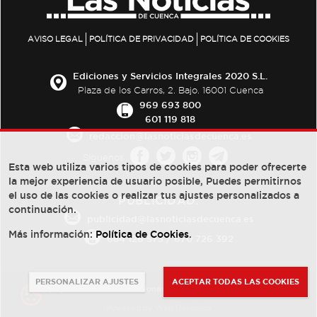
AVISO LEGAL
POLÍTICA DE PRIVACIDAD
POLÍTICA DE COOKIES
Ediciones y Servicios Integrales 2020 S.L.
Plaza de los Carros, 2. Bajo. 16001 Cuenca
969 693 800
601 119 818
redaccion@lasnoticiasdecuenca.es
Síguenos
Esta web utiliza varios tipos de cookies para poder ofrecerte
la mejor experiencia de usuario posible, Puedes permitirnos
el uso de las cookies o realizar tus ajustes personalizados a
PUBLICIDAD:
continuación.
publicidad@lasnoticiasdecuenca.es
Más información:
Política de Cookies
.
684 126 573
/
670 726 392
PERSONALIZAR AJUSTES
ACEPTAR TODAS LAS COOKIES
© Copyright 2013 -
2022
| Ediciones y Servicios Integrales 2020 S.L.
Powered by
Web Dinámica