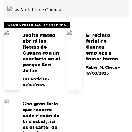
OTRAS NOTICIAS DE INTERÉS
Judith Mateo
El recinto
abrirá las
ferial de
fiestas de
Cuenca
Cuenca con un
empieza a
concierto en el
tomar forma
parque San
Rubén M. Checa
-
Julián
17/08/2025
Las Noticias
-
18/08/2025
Una gran feria
que recorre
cada rincón de
la ciudad, así
es el cartel de