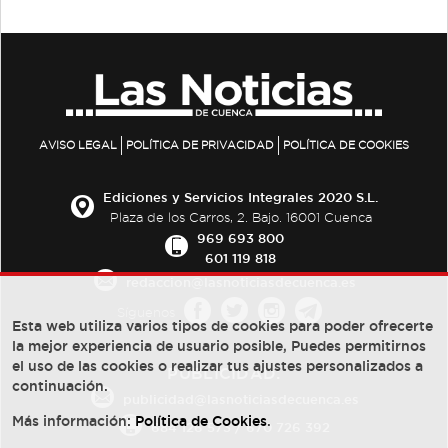
AVISO LEGAL
POLÍTICA DE PRIVACIDAD
POLÍTICA DE COOKIES
Ediciones y Servicios Integrales 2020 S.L.
Plaza de los Carros, 2. Bajo. 16001 Cuenca
969 693 800
601 119 818
redaccion@lasnoticiasdecuenca.es
Síguenos
Esta web utiliza varios tipos de cookies para poder ofrecerte
la mejor experiencia de usuario posible, Puedes permitirnos
el uso de las cookies o realizar tus ajustes personalizados a
PUBLICIDAD:
continuación.
publicidad@lasnoticiasdecuenca.es
Más información:
Política de Cookies
.
684 126 573
/
670 726 392