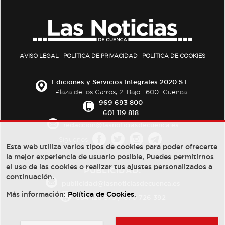
AVISO LEGAL
POLÍTICA DE PRIVACIDAD
POLÍTICA DE COOKIES
Ediciones y Servicios Integrales 2020 S.L.
Plaza de los Carros, 2. Bajo. 16001 Cuenca
969 693 800
601 119 818
redaccion@lasnoticiasdecuenca.es
Síguenos
Esta web utiliza varios tipos de cookies para poder ofrecerte
la mejor experiencia de usuario posible, Puedes permitirnos
el uso de las cookies o realizar tus ajustes personalizados a
PUBLICIDAD:
continuación.
publicidad@lasnoticiasdecuenca.es
Más información:
Política de Cookies
.
684 126 573
/
670 726 392