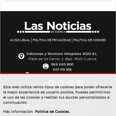
AVISO LEGAL
POLÍTICA DE PRIVACIDAD
POLÍTICA DE COOKIES
Ediciones y Servicios Integrales 2020 S.L.
Plaza de los Carros, 2. Bajo. 16001 Cuenca
969 693 800
601 119 818
redaccion@lasnoticiasdecuenca.es
Síguenos
Esta web utiliza varios tipos de cookies para poder ofrecerte
la mejor experiencia de usuario posible, Puedes permitirnos
el uso de las cookies o realizar tus ajustes personalizados a
PUBLICIDAD:
continuación.
publicidad@lasnoticiasdecuenca.es
Más información:
Política de Cookies
.
684 126 573
/
670 726 392