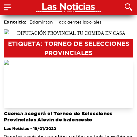
Es noticia:
Bádminton
accidentes laborales
Actividades culturales en Cuenca
Medio Ambiente
Motor
Área de Deportes
Auditorio de Cuenca
ETIQUETA: TORNEO DE SELECCIONES
PROVINCIALES
Cuenca acogerá el Torneo de Selecciones
Provinciales Alevín de baloncesto
Las Noticias
- 19/01/2022