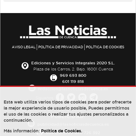
AVISO LEGAL
POLÍTICA DE PRIVACIDAD
POLÍTICA DE COOKIES
Ediciones y Servicios Integrales 2020 S.L.
Plaza de los Carros, 2. Bajo. 16001 Cuenca
969 693 800
601 119 818
redaccion@lasnoticiasdecuenca.es
Síguenos
Esta web utiliza varios tipos de cookies para poder ofrecerte
la mejor experiencia de usuario posible, Puedes permitirnos
el uso de las cookies o realizar tus ajustes personalizados a
PUBLICIDAD:
continuación.
publicidad@lasnoticiasdecuenca.es
Más información:
Política de Cookies
.
684 126 573
/
670 726 392