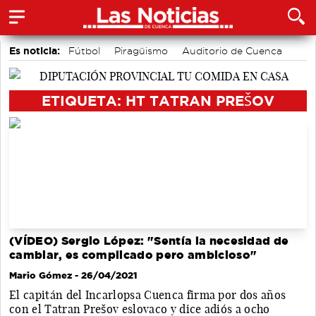
Es noticia:
Fútbol
Piragüismo
Auditorio de Cuenca
Área de Deportes
Motor
Bádminton
Actividades culturales en Cuenca
ETIQUETA: HT TATRAN PREŠOV
(VÍDEO) Sergio López: "Sentía la necesidad de
cambiar, es complicado pero ambicioso"
Mario Gómez
- 26/04/2021
El capitán del Incarlopsa Cuenca firma por dos años
con el Tatran Prešov eslovaco y dice adiós a ocho