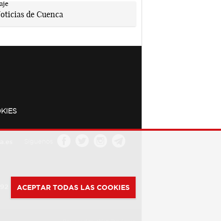
KIES
a.es
Síguenos
392
ACEPTAR TODAS LAS COOKIES