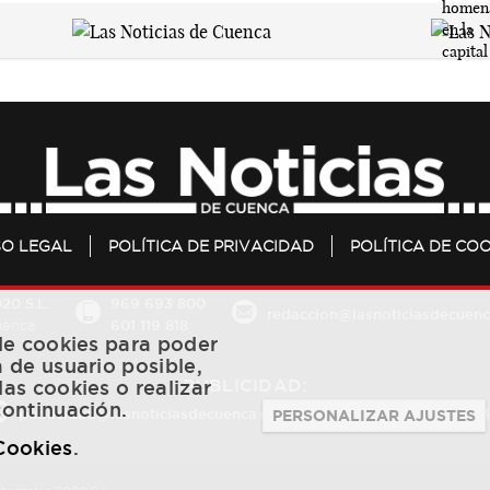
SO LEGAL
POLÍTICA DE PRIVACIDAD
POLÍTICA DE COO
20 S.L.
969 693 800
redaccion@lasnoticiasdecuenc
601 119 818
Cuenca
 de cookies para poder
a de usuario posible,
PUBLICIDAD:
las cookies o realizar
continuación.
publicidad@lasnoticiasdecuenca.es
684 126 573
/
670 726 
PERSONALIZAR AJUSTES
 Cookies
.