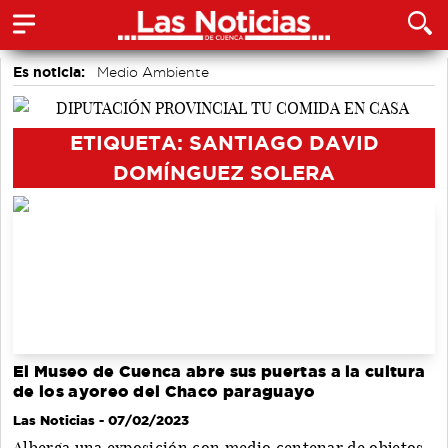
Es noticia:
Medio Ambiente
Actividades culturales en Cuenca
Bádminton
Auditorio de Cuenca
accidentes laborales
Motor
ETIQUETA: SANTIAGO DAVID
Área de Deportes
DOMÍNGUEZ SOLERA
El Museo de Cuenca abre sus puertas a la cultura
de los ayoreo del Chaco paraguayo
Las Noticias
- 07/02/2023