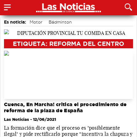
Es noticia:
Motor
Bádminton
Actividades culturales en Cuenca
Auditorio de Cuenca
Área de Deportes
Medio Ambiente
ETIQUETA: REFORMA DEL CENTRO
accidentes laborales
Cuenca, En Marcha! critica el procedimiento de
reforma de la plaza de España
Las Noticias
- 12/06/2021
La formación dice que el proceso es "posiblemente
ilegal" y pide rectificarlo porque “incentiva la chapuza y