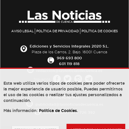
AVISO LEGAL
POLÍTICA DE PRIVACIDAD
POLÍTICA DE COOKIES
Ediciones y Servicios Integrales 2020 S.L.
Plaza de los Carros, 2. Bajo. 16001 Cuenca
969 693 800
601 119 818
redaccion@lasnoticiasdecuenca.es
Síguenos
Esta web utiliza varios tipos de cookies para poder ofrecerte
la mejor experiencia de usuario posible, Puedes permitirnos
el uso de las cookies o realizar tus ajustes personalizados a
PUBLICIDAD:
continuación.
publicidad@lasnoticiasdecuenca.es
Más información:
Política de Cookies
.
684 126 573
/
670 726 392