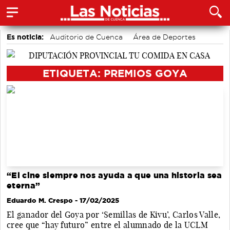
Es noticia:
Auditorio de Cuenca
Área de Deportes
Bádminton
Motor
accidentes laborales
Actividades culturales en Cuenca
Medio Ambiente
ETIQUETA: PREMIOS GOYA
“El cine siempre nos ayuda a que una historia sea
eterna”
Eduardo M. Crespo
- 17/02/2025
El ganador del Goya por ‘Semillas de Kivu’, Carlos Valle,
cree que “hay futuro” entre el alumnado de la UCLM