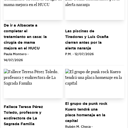
De ir a Albacete a
completar el
Las piscinas de
tratamiento en casa: la
Tiradores y Luis Ocaña
cirugía de mama
cierran antes por la
mejora en el HUCU
alerta naranja
Paula Montero -
P.M. - 12/07/2026
14/07/2026
El grupo de punk rock
Fallece Teresa Pérez
Kuero tendrá una
Toledo, profesora y
placa homenaje en la
exdirectora de La
capital
Sagrada Familia
Rubén M. Checa -