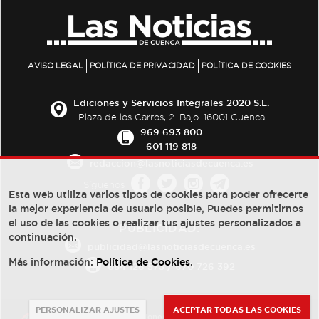
AVISO LEGAL
POLÍTICA DE PRIVACIDAD
POLÍTICA DE COOKIES
Ediciones y Servicios Integrales 2020 S.L.
Plaza de los Carros, 2. Bajo. 16001 Cuenca
969 693 800
601 119 818
redaccion@lasnoticiasdecuenca.es
Síguenos
Esta web utiliza varios tipos de cookies para poder ofrecerte
la mejor experiencia de usuario posible, Puedes permitirnos
el uso de las cookies o realizar tus ajustes personalizados a
PUBLICIDAD:
continuación.
publicidad@lasnoticiasdecuenca.es
Más información:
Política de Cookies
.
684 126 573
/
670 726 392
PERSONALIZAR AJUSTES
ACEPTAR TODAS LAS COOKIES
© Copyright 2013 -
2022
| Ediciones y Servicios Integrales 2020 S.L.