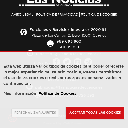
AVISO LEGAL
POLÍTICA DE PRIVACIDAD
POLÍTICA DE COOKIES
Ediciones y Servicios Integrales 2020 S.L.
Plaza de los Carros, 2. Bajo. 16001 Cuenca
969 693 800
601 119 818
redaccion@lasnoticiasdecuenca.es
Síguenos
Esta web utiliza varios tipos de cookies para poder ofrecerte
la mejor experiencia de usuario posible, Puedes permitirnos
el uso de las cookies o realizar tus ajustes personalizados a
PUBLICIDAD:
continuación.
publicidad@lasnoticiasdecuenca.es
Más información:
Política de Cookies
.
684 126 573
/
670 726 392
PERSONALIZAR AJUSTES
ACEPTAR TODAS LAS COOKIES
© Copyright 2013 -
2022
| Ediciones y Servicios Integrales 2020 S.L.
Powered by
Web Dinámica