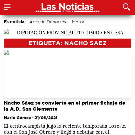
Es noticia:
Área de Deportes
Motor
Actividades culturales en Cuenca
Medio Ambiente
accidentes laborales
Bádminton
Auditorio de Cuenca
ETIQUETA: NACHO SAEZ
Nacho Sáez se convierte en el primer fichaje de
la A.D. San Clemente
Mario Gómez
- 21/06/2021
El centrocampista jugó la reciente temporada 2020/21
con el San José Obrero y llegó a debutar con el