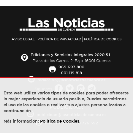
AVISO LEGAL
POLÍTICA DE PRIVACIDAD
POLÍTICA DE COOKIES
Ediciones y Servicios Integrales 2020 S.L.
Plaza de los Carros, 2. Bajo. 16001 Cuenca
969 693 800
601 119 818
redaccion@lasnoticiasdecuenca.es
Síguenos
Esta web utiliza varios tipos de cookies para poder ofrecerte
la mejor experiencia de usuario posible, Puedes permitirnos
el uso de las cookies o realizar tus ajustes personalizados a
PUBLICIDAD:
continuación.
publicidad@lasnoticiasdecuenca.es
Más información:
Política de Cookies
.
684 126 573
/
670 726 392