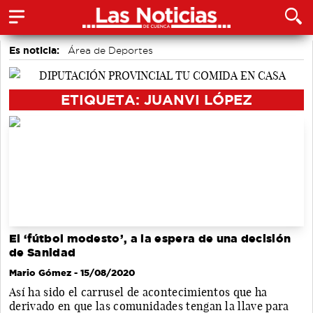
Es noticia:
Área de Deportes
Actividades culturales en Cuenca
Medio Ambiente
Motor
accidentes laborales
Auditorio de Cuenca
ETIQUETA: JUANVI LÓPEZ
Bádminton
El ‘fútbol modesto’, a la espera de una decisión
de Sanidad
Mario Gómez
- 15/08/2020
Así ha sido el carrusel de acontecimientos que ha
derivado en que las comunidades tengan la llave para